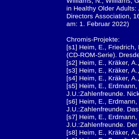
Williams, N., Williams, 
in Healthy Older Adults:
Directors Association, 
am: 1. Februar 2022)
Chromis-Projekte:
[s1] Heim, E., Friedrich
(CD-ROM-Serie). Dresd
[s2] Heim, E., Kräker, 
[s3] Heim, E., Kräker, A
[s4] Heim, E., Kräker, 
[s5] Heim, E., Erdmann, H
J.U.:Zahlenfreunde. Ni
[s6] Heim, E., Erdmann, H
J.U.:Zahlenfreunde. Da
[s7] Heim, E., Erdmann, H
J.U.:Zahlenfreunde. De
[s8] Heim, E., Kräker, A