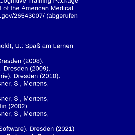
e Cognitive Training Package
l of the American Medical
ih.gov/26543007/ (abgerufen
tholdt, U.: Spaß am Lernen
 Dresden (2008).
). Dresden (2009).
rie). Dresden (2010).
sner, S., Mertens,
sner, S., Mertens,
lin (2002).
sner, S., Mertens,
e Software). Dresden (2021)