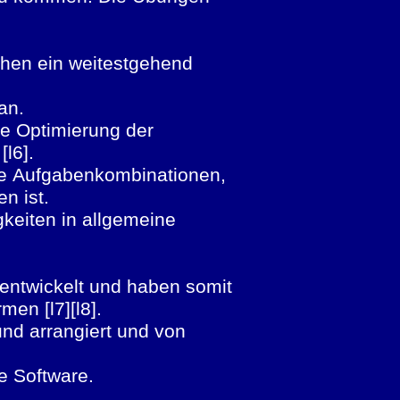
chen ein weitestgehend
 an.
ie Optimierung der
[l6].
che Aufgabenkombinationen,
n ist.
gkeiten in allgemeine
entwickelt und haben somit
men [l7][l8].
und arrangiert und von
ie Software.