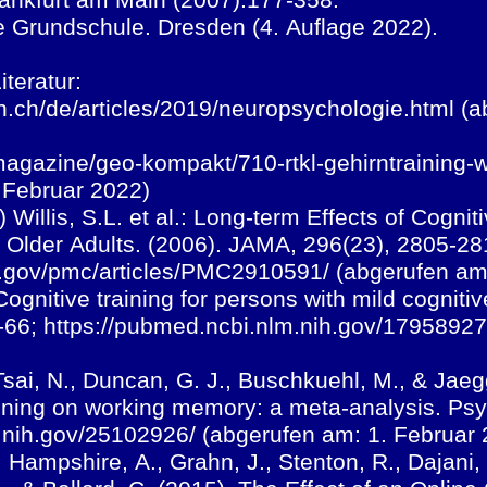
te Grundschule. Dresden (4. Auflage 2022).
iteratur:
zh.ch/de/articles/2019/neuropsychologie.html (
magazine/geo-kompakt/710-rtkl-gehirntraining-w
. Februar 2022)
l.) Willis, S.L. et al.: Long-term Effects of Cogn
n Older Adults. (2006). JAMA, 296(23), 2805-28
h.gov/pmc/articles/PMC2910591/ (abgerufen am
, Cognitive training for persons with mild cogniti
7-66; https://pubmed.ncbi.nlm.nih.gov/17958927
 Tsai, N., Duncan, G. J., Buschkuehl, M., & Jaeg
training on working memory: a meta-analysis. Psy
.nih.gov/25102926/ (abgerufen am: 1. Februar
, Hampshire, A., Grahn, J., Stenton, R., Dajani,