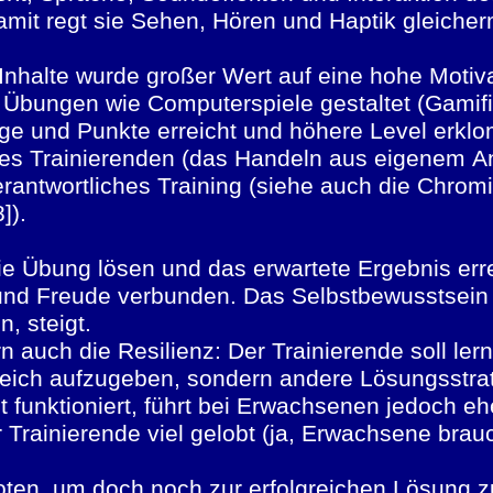
amit regt sie Sehen, Hören und Haptik gleich
 Inhalte wurde großer Wert auf eine hohe Motiv
e Übungen wie Computerspiele gestaltet (Gamifi
e und Punkte erreicht und höhere Level erklom
 des Trainierenden (das Handeln aus eigenem An
erantwortliches Training (siehe auch die Chrom
8]).
ie Übung lösen und das erwartete Ergebnis erre
d Freude verbunden. Das Selbstbewusstsein u
, steigt.
 auch die Resilienz: Der Trainierende soll ler
gleich aufzugeben, sondern andere Lösungsstrat
t funktioniert, führt bei Erwachsenen jedoch e
 Trainierende viel gelobt (ja, Erwachsene brau
oten, um doch noch zur erfolgreichen Lösung