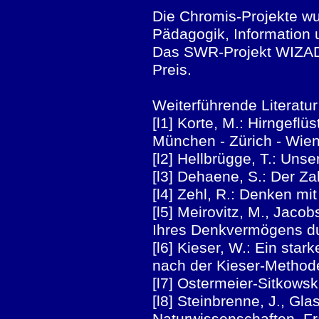
Die Chromis-Projekte wu
Pädagogik, Information
Das SWR-Projekt WIZAD
Preis.
Weiterführende Literatu
[l1] Korte, M.: Hirngeflüs
München - Zürich - Wie
[l2] Hellbrügge, T.: Un
[l3] Dehaene, S.: Der Z
[l4] Zehl, R.: Denken mi
[l5] Meirovitz, M., Jaco
Ihres Denkvermögens du
[l6] Kieser, W.: Ein sta
nach der Kieser-Method
[l7] Ostermeier-Sitkowsk
[l8] Steinbrenne, J., Gl
Naturwissenschaften. F