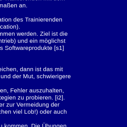
ermaßen an.
ation des Trainierenden
cation).
men werden. Ziel ist die
trieb) und ein möglichst
is Softwareprodukte [s1]
ichen, dann ist das mit
nd der Mut, schwierigere
nen, Fehler auszuhalten,
egien zu probieren. [i2].
her zur Vermeidung der
chen viel Lob!) oder auch
 zu kommen. Die Übungen