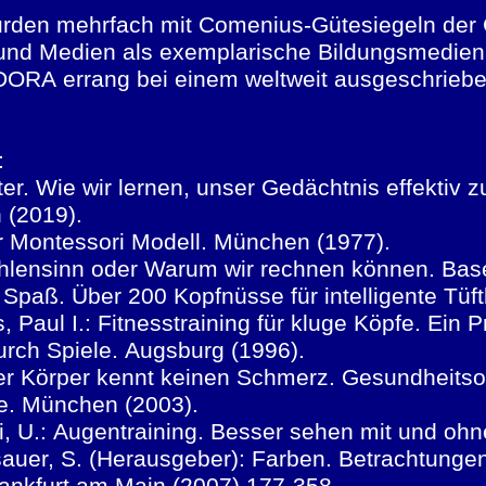
rden mehrfach mit Comenius-Gütesiegeln der G
 und Medien als exemplarische Bildungsmedie
ORA errang bei einem weltweit ausgeschriebe
r:
ter. Wie wir lernen, unser Gedächtnis effektiv zu
n (2019).
ser Montessori Modell. München (1977).
ahlensinn oder Warum wir rechnen können. Basel
t Spaß. Über 200 Kopfnüsse für intelligente Tüf
bs, Paul I.: Fitnesstraining für kluge Köpfe. E
rch Spiele. Augsburg (1996).
rker Körper kennt keinen Schmerz. Gesundheitsor
e. München (2003).
i, U.: Augentraining. Besser sehen mit und oh
asauer, S. (Herausgeber): Farben. Betrachtung
rankfurt am Main (2007).177-358.