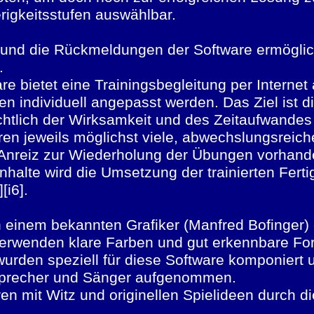
rigkeitsstufen auswählbar.
2] und die Rückmeldungen der Software ermögli
g.
re bietet eine Trainingsbegleitung per Internet
n individuell angepasst werden. Das Ziel ist d
chtlich der Wirksamkeit und des Zeitaufwandes 
ren jeweils möglichst viele, abwechslungsrei
 Anreiz zur Wiederholung der Übungen vorhande
halte wird die Umsetzung der trainierten Ferti
][i6].
 einem bekannten Grafiker (Manfred Bofinger) 
 verwenden klare Farben und gut erkennbare For
urden speziell für diese Software komponiert 
 Sprecher und Sänger aufgenommen.
en mit Witz und originellen Spielideen durch d