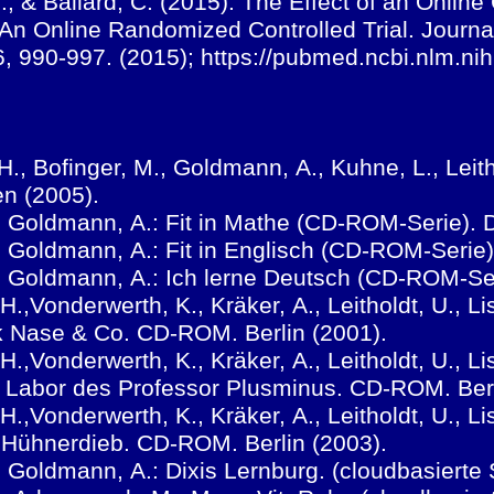
G., & Ballard, C. (2015). The Effect of an Onlin
 An Online Randomized Controlled Trial. Journa
16, 990-997. (2015); https://pubmed.ncbi.nlm.n
, H., Bofinger, M., Goldmann, A., Kuhne, L., Lei
en (2005).
A., Goldmann, A.: Fit in Mathe (CD-ROM-Serie).
., Goldmann, A.: Fit in Englisch (CD-ROM-Serie
A., Goldmann, A.: Ich lerne Deutsch (CD-ROM-Se
.,Vonderwerth, K., Kräker, A., Leitholdt, U., Li
ck Nase & Co. CD-ROM. Berlin (2001).
.,Vonderwerth, K., Kräker, A., Leitholdt, U., Li
s Labor des Professor Plusminus. CD-ROM. Ber
.,Vonderwerth, K., Kräker, A., Leitholdt, U., Li
r Hühnerdieb. CD-ROM. Berlin (2003).
., Goldmann, A.: Dixis Lernburg. (cloudbasiert