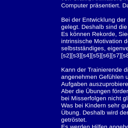
Computer präsentiert. D
Bei der Entwicklung der
gelegt. Deshalb sind di
Es können Rekorde, Sieg
intrinsische Motivation
selbstständiges, eigenv
[s2][s3][s4][s5][s6][s7][s
Kann der Trainierende d
angenehmen Gefühlen un
Aufgaben auszuprobieren
Aber die Übungen fördern
bei Misserfolgen nicht 
Was bei Kindern sehr gu
Übung. Deshalb wird der
getröstet.
Es werden Hilfen angeb