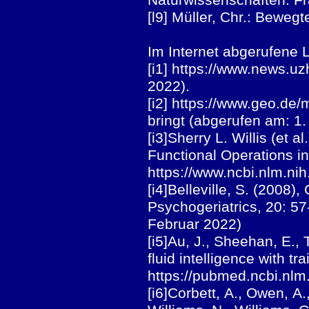
[l9] Müller, Chr.: Beweg
Im Internet abgerufene L
[i1] https://www.news.u
2022).
[i2] https://www.geo.de/
bringt (abgerufen am: 1
[i3]Sherry L. Willis (et a
Functional Operations i
https://www.ncbi.nlm.ni
[i4]Belleville, S. (2008)
Psychogeriatrics, 20: 5
Februar 2022)
[i5]Au, J., Sheehan, E.,
fluid intelligence with 
https://pubmed.ncbi.nlm
[i6]Corbett, A., Owen, A.