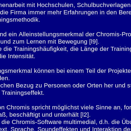
menarbeit mit Hochschulen, Schulbuchverlage
die Firma immer mehr Erfahrungen in den Ber
iningsmethodik.
nd ein Alleinstellungsmerkmal der Chromis-Pro
6] und zum Lernen mit Bewegung [l9].
e die Trainingshäufigkeit, die Länge der Traini
ie Intensität.
lungsmerkmal können bei einem Teil der Projekt
den.
lichen Bezug zu Personen oder Orten her und st
Trainingseffekt.
 Chromis spricht möglichst viele Sinne an, ford
, beschäftigt und unterhält [l2].
t die Chromis-Software multimedial, d.h. die Ü
Text, Sprache, Soundeffekten und Interaktion d